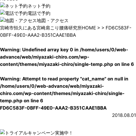
ネット予約
電話で予約
地図・アクセス
宮崎市恒久にある宮崎肩こり腰痛研究所HOME
> > FD6C583F-
0BFF-49E0-AAA2-B351CAAE1BBA
Warning
: Undefined array key 0 in
/home/users/0/web-
advance/web/miyazaki-chiro.com/wp-
content/themes/miyazaki-chiro/single-temp.php
on line
6
Warning
: Attempt to read property "cat_name" on null in
/home/users/0/web-advance/web/miyazaki-
chiro.com/wp-content/themes/miyazaki-chiro/single-
temp.php
on line
6
FD6C583F-0BFF-49E0-AAA2-B351CAAE1BBA
2018.08.01