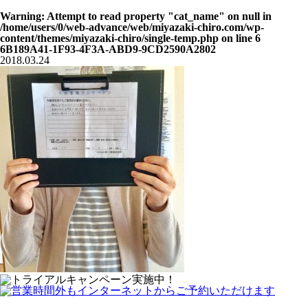
Warning
: Attempt to read property "cat_name" on null in
/home/users/0/web-advance/web/miyazaki-chiro.com/wp-
content/themes/miyazaki-chiro/single-temp.php
on line
6
6B189A41-1F93-4F3A-ABD9-9CD2590A2802
2018.03.24