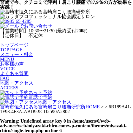
宮崎で今、クチコミで評判！肩こり腰痛で87,9％の方が効果を
実感！
【営業時間】10:30〜21:30 (最終受付20時)
【定休日】 不定休
トップページ
TOP PAGE
メニュー・料金
MENU
お客様の声
VOICE
よくある質問
FAQ
地図・アクセス
ACCESS
ネット予約
電話で予約
地図・アクセス
宮崎市恒久にある宮崎肩こり腰痛研究所HOME
> > 6B189A41-
1F93-4F3A-ABD9-9CD2590A2802
Warning
: Undefined array key 0 in
/home/users/0/web-
advance/web/miyazaki-chiro.com/wp-content/themes/miyazaki-
chiro/single-temp.php
on line
6