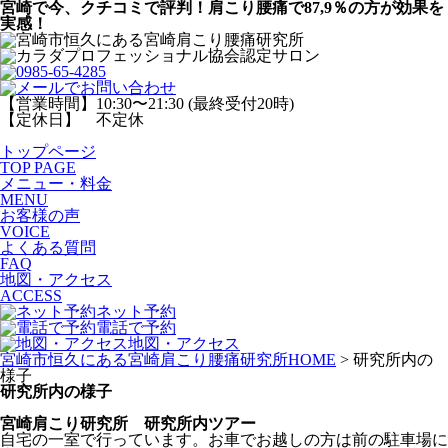
宮崎で今、クチコミで評判！肩こり腰痛で87,9％の方が効果を
実感！
【営業時間】10:30〜21:30 (最終受付20時)
【定休日】 不定休
トップページ
TOP PAGE
メニュー・料金
MENU
お客様の声
VOICE
よくある質問
FAQ
地図・アクセス
ACCESS
ネット予約
電話で予約
地図・アクセス
宮崎市恒久にある宮崎肩こり腰痛研究所HOME
> 研究所内の
様子
研究所内の様子
宮崎肩こり研究所 研究所内ツアー
自宅の一室で行っています。お車でお越しの方は前の駐車場に