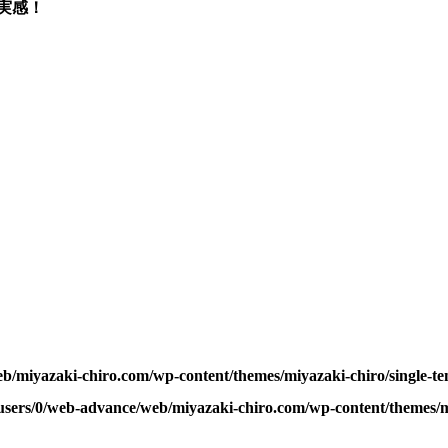
実感！
b/miyazaki-chiro.com/wp-content/themes/miyazaki-chiro/single-t
users/0/web-advance/web/miyazaki-chiro.com/wp-content/themes/m