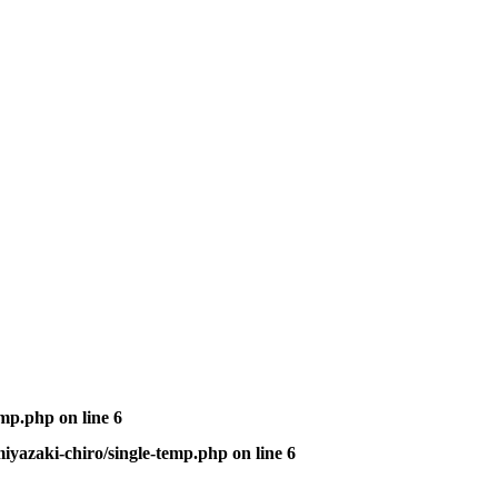
emp.php
on line
6
iyazaki-chiro/single-temp.php
on line
6