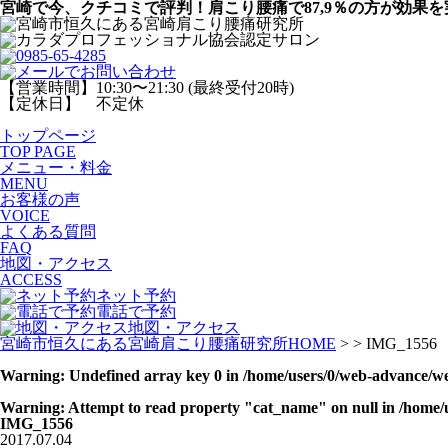
宮崎で今、クチコミで評判！肩こり腰痛で87,9％の方が効果を
【営業時間】10:30〜21:30 (最終受付20時)
【定休日】 不定休
トップページ
TOP PAGE
メニュー・料金
MENU
お客様の声
VOICE
よくある質問
FAQ
地図・アクセス
ACCESS
ネット予約
電話で予約
地図・アクセス
宮崎市恒久にある宮崎肩こり腰痛研究所HOME
> > IMG_1556
Warning
: Undefined array key 0 in
/home/users/0/web-advance/we
Warning
: Attempt to read property "cat_name" on null in
/home/
IMG_1556
2017.07.04