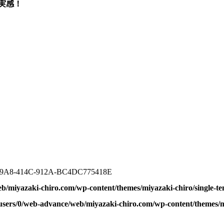
実感！
79A8-414C-912A-BC4DC775418E
b/miyazaki-chiro.com/wp-content/themes/miyazaki-chiro/single-t
users/0/web-advance/web/miyazaki-chiro.com/wp-content/themes/m