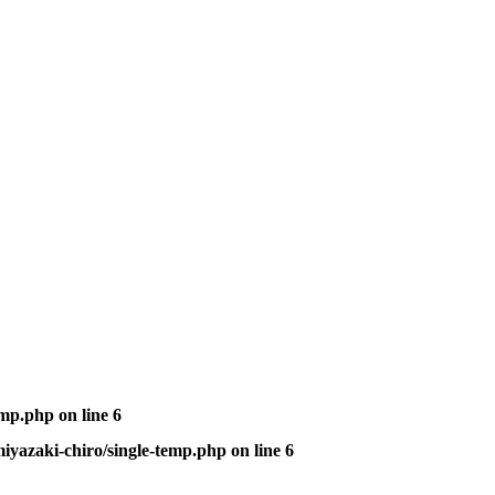
emp.php
on line
6
iyazaki-chiro/single-temp.php
on line
6