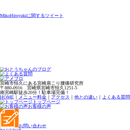
MikoHiroyukiに関するツイート
宮崎市恒久にある宮崎肩こり腰痛研究所
〒880-0916 宮崎県宮崎市恒久1251-5
南宮崎駅徒歩20分！駐車場完備！
HOME
｜
メニュー料金
｜
アクセス
｜
他との違い
｜
よくある質問
トップページ
お客様の声
お問い合わせ