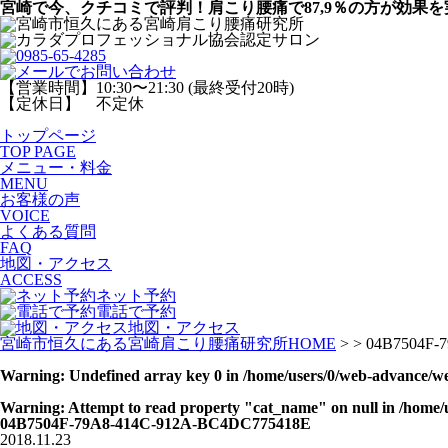
宮崎で今、クチコミで評判！肩こり腰痛で87,9％の方が効果を
【営業時間】10:30〜21:30 (最終受付20時)
【定休日】 不定休
トップページ
TOP PAGE
メニュー・料金
MENU
お客様の声
VOICE
よくある質問
FAQ
地図・アクセス
ACCESS
ネット予約
電話で予約
地図・アクセス
宮崎市恒久にある宮崎肩こり腰痛研究所HOME
> > 04B7504F-
Warning
: Undefined array key 0 in
/home/users/0/web-advance/we
Warning
: Attempt to read property "cat_name" on null in
/home/
04B7504F-79A8-414C-912A-BC4DC775418E
2018.11.23