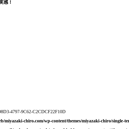
実感！
98D3-4797-9C62-C2CDCF22F10D
b/miyazaki-chiro.com/wp-content/themes/miyazaki-chiro/single-t