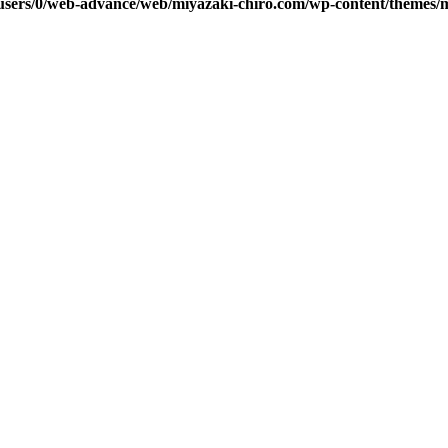
users/0/web-advance/web/miyazaki-chiro.com/wp-content/themes/m