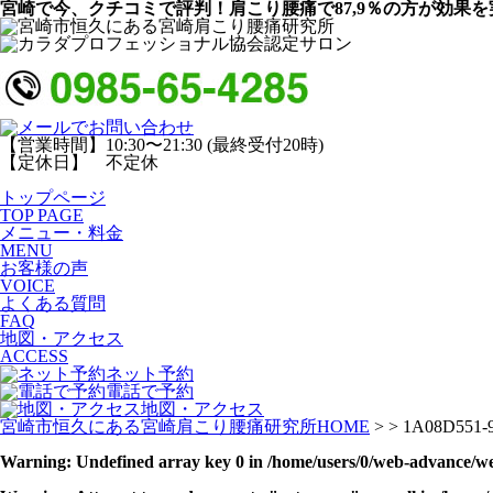
宮崎で今、クチコミで評判！肩こり腰痛で87,9％の方が効果を
【営業時間】10:30〜21:30 (最終受付20時)
【定休日】 不定休
トップページ
TOP PAGE
メニュー・料金
MENU
お客様の声
VOICE
よくある質問
FAQ
地図・アクセス
ACCESS
ネット予約
電話で予約
地図・アクセス
宮崎市恒久にある宮崎肩こり腰痛研究所HOME
> > 1A08D551-
Warning
: Undefined array key 0 in
/home/users/0/web-advance/we