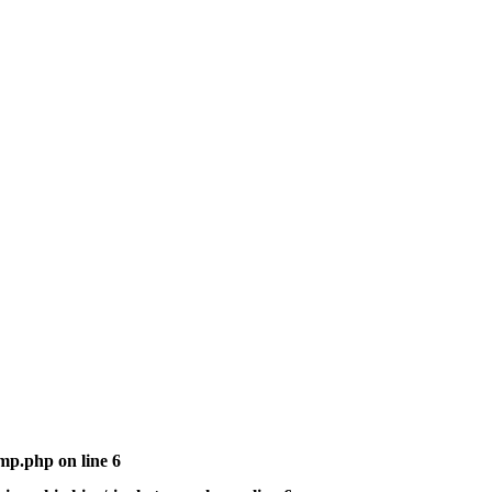
emp.php
on line
6