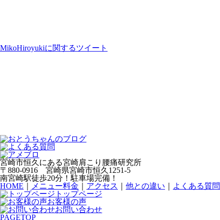
MikoHiroyukiに関するツイート
宮崎市恒久にある宮崎肩こり腰痛研究所
〒880-0916 宮崎県宮崎市恒久1251-5
南宮崎駅徒歩20分！駐車場完備！
HOME
｜
メニュー料金
｜
アクセス
｜
他との違い
｜
よくある質問
トップページ
お客様の声
お問い合わせ
PAGETOP